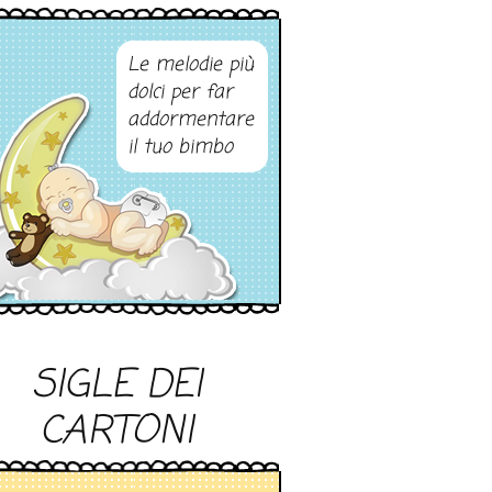
Le melodie più
dolci per far
addormentare
il tuo bimbo
SIGLE DEI
CARTONI