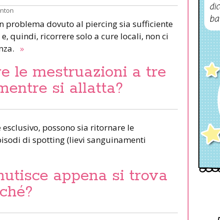
dic
inton
ba
un problema dovuto al piercing sia sufficiente
e, quindi, ricorrere solo a cure locali, non ci
anza.
»
e le mestruazioni a tre
mentre si allatta?
esclusivo, possono sia ritornare le
pisodi di spotting (lievi sanguinamenti
nutisce appena si trova
rché?