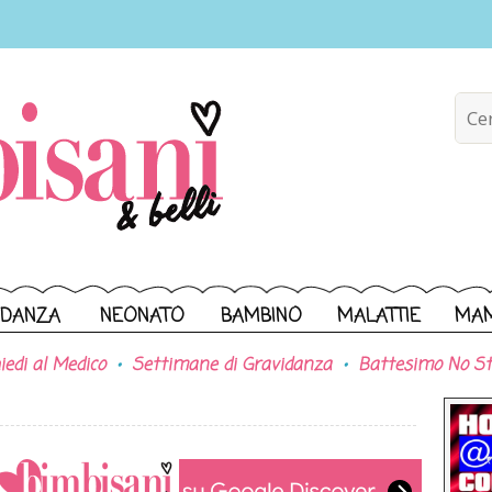
IDANZA
NEONATO
BAMBINO
MALATTIE
MA
iedi al Medico
Settimane di Gravidanza
Battesimo No St