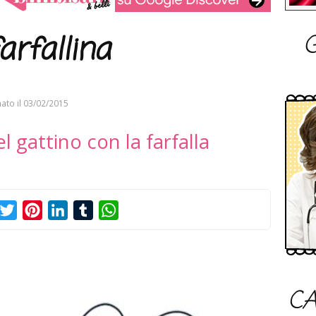
G
arfallina
ato il
03/02/2015
l gattino con la farfalla
acebook
Twitter
Pinterest
LinkedIn
Tumblr
WhatsApp
CA