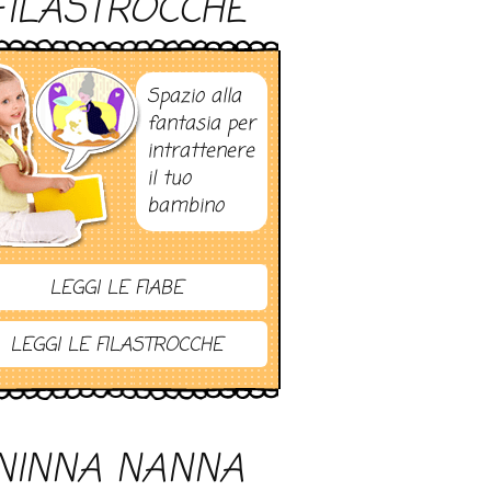
FILASTROCCHE
Spazio alla
fantasia per
intrattenere
il tuo
bambino
LEGGI LE FIABE
LEGGI LE FILASTROCCHE
NINNA NANNA