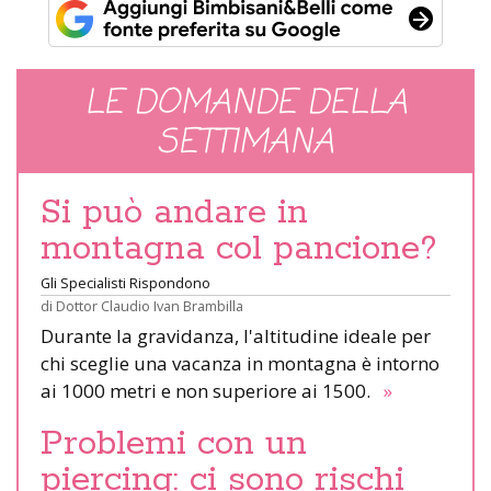
LE DOMANDE DELLA
SETTIMANA
Si può andare in
montagna col pancione?
Gli Specialisti Rispondono
di
Dottor Claudio Ivan Brambilla
Durante la gravidanza, l'altitudine ideale per
chi sceglie una vacanza in montagna è intorno
ai 1000 metri e non superiore ai 1500.
»
Problemi con un
piercing: ci sono rischi