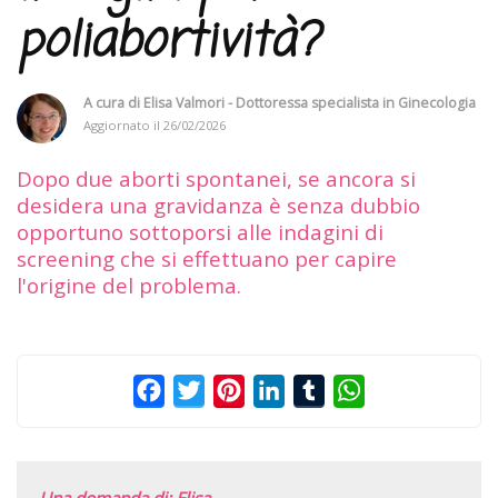
poliabortività?
A cura di
Elisa Valmori - Dottoressa specialista in Ginecologia
Aggiornato il
26/02/2026
Dopo due aborti spontanei, se ancora si
desidera una gravidanza è senza dubbio
opportuno sottoporsi alle indagini di
screening che si effettuano per capire
l'origine del problema.
Facebook
Twitter
Pinterest
LinkedIn
Tumblr
WhatsApp
Una domanda di: Elisa