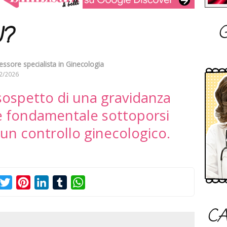
G
U?
essore specialista in Ginecologia
2/2026
 sospetto di una gravidanza
è fondamentale sottoporsi
n controllo ginecologico.
acebook
Twitter
Pinterest
LinkedIn
Tumblr
WhatsApp
CA