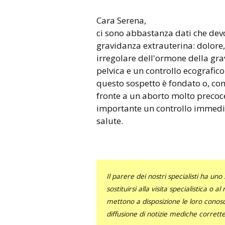
Cara Serena,
ci sono abbastanza dati che dev
gravidanza extrauterina: dolor
irregolare dell'ormone della gra
pelvica e un controllo ecografic
questo sospetto è fondato o, co
fronte a un aborto molto precoc
importante un controllo immedia
salute.
Il parere dei nostri specialisti ha 
sostituirsi alla visita specialistica o 
mettono a disposizione le loro conosce
diffusione di notizie mediche corrett