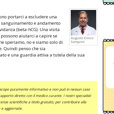
ono portarci a escludere una
e, sanguinamento e andamento
vidanza (beta-hCG). Una visita
o possono aiutarci a capire se
Augusto Enrico
me speriamo, no e siamo solo di
Semprini
e. Quindi penso che sia
to e una guardia attiva a tutela della sua
uno scopo puramente informativo e non può in nessun caso
al rapporto diretto con il medico curante. I nostri specialisti
nze scientifiche a titolo gratuito, per contribuire alla
e e aggiornate.