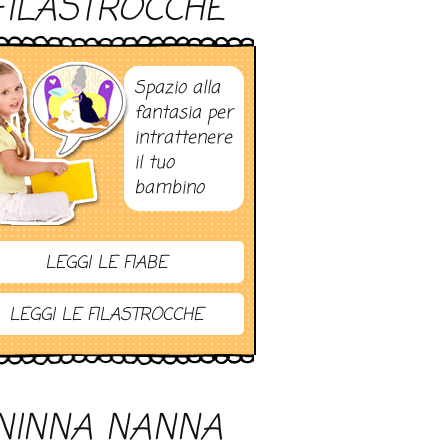
FILASTROCCHE
Spazio alla
fantasia per
intrattenere
il tuo
bambino
LEGGI LE FIABE
LEGGI LE FILASTROCCHE
NINNA NANNA