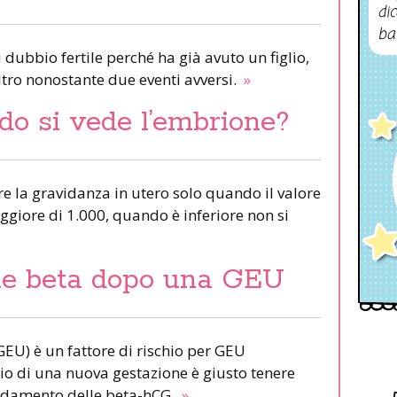
dic
ba
dubbio fertile perché ha già avuto un figlio,
tro nonostante due eventi avversi.
»
do si vede l’embrione?
re la gravidanza in utero solo quando il valore
giore di 1.000, quando è inferiore non si
le beta dopo una GEU
GEU) è un fattore di rischio per GEU
izio di una nuova gestazione è giusto tenere
ndamento delle beta-hCG.
»