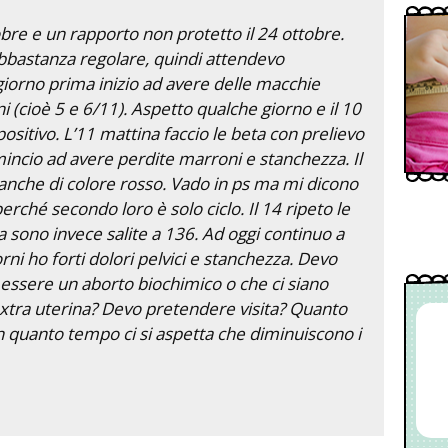
tobre e un rapporto non protetto il 24 ottobre.
 abbastanza regolare, quindi attendevo
giorno prima inizio ad avere delle macchie
 (cioè 5 e 6/11). Aspetto qualche giorno e il 10
positivo. L’11 mattina faccio le beta con prelievo
mincio ad avere perdite marroni e stanchezza. Il
anche di colore rosso. Vado in ps ma mi dicono
erché secondo loro è solo ciclo. Il 14 ripeto le
sono invece salite a 136. Ad oggi continuo a
ni ho forti dolori pelvici e stanchezza. Devo
ssere un aborto biochimico o che ci siano
xtra uterina? Devo pretendere visita? Quanto
 quanto tempo ci si aspetta che diminuiscono i