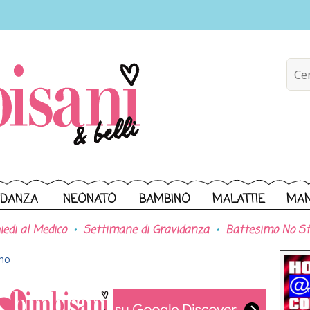
IDANZA
NEONATO
BAMBINO
MALATTIE
MA
iedi al Medico
Settimane di Gravidanza
Battesimo No St
ono