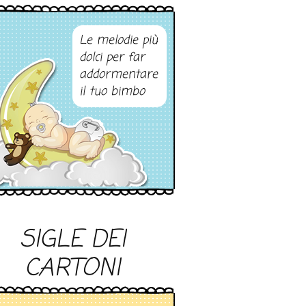
Le melodie più
dolci per far
addormentare
il tuo bimbo
SIGLE DEI
CARTONI