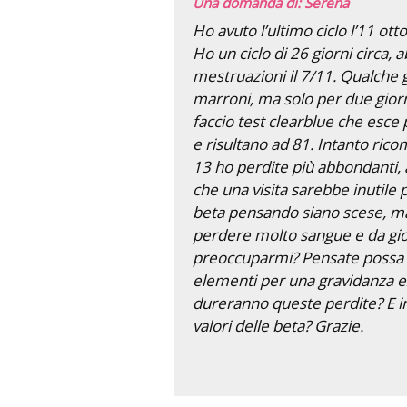
Una domanda di: Serena
Ho avuto l’ultimo ciclo l’11 ot
Ho un ciclo di 26 giorni circa,
mestruazioni il 7/11. Qualche 
marroni, ma solo per due giorni
faccio test clearblue che esce 
e risultano ad 81. Intanto rico
13 ho perdite più abbondanti, 
che una visita sarebbe inutile p
beta pensando siano scese, ma 
perdere molto sangue e da gior
preoccuparmi? Pensate possa e
elementi per una gravidanza e
dureranno queste perdite? E in
valori delle beta? Grazie.