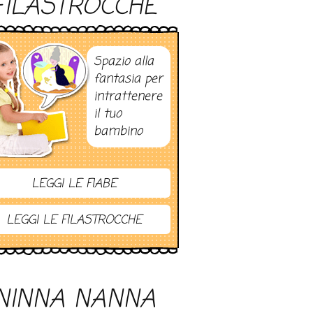
FILASTROCCHE
Spazio alla
fantasia per
intrattenere
il tuo
bambino
LEGGI LE FIABE
LEGGI LE FILASTROCCHE
NINNA NANNA