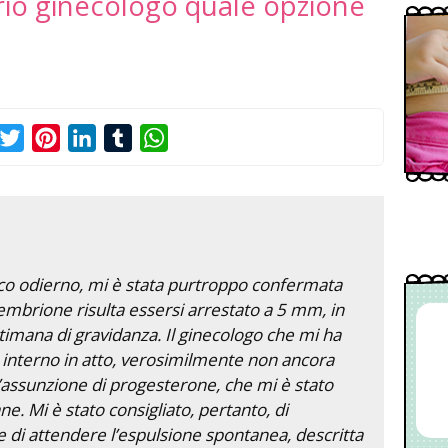
prio ginecologo quale opzione
acebook
Twitter
Pinterest
LinkedIn
Tumblr
WhatsApp
fico odierno, mi è stata purtroppo confermata
L’embrione risulta essersi arrestato a 5 mm, in
timana di gravidanza. Il ginecologo che mi ha
o interno in atto, verosimilmente non ancora
’assunzione di progesterone, che mi è stato
ne. Mi è stato consigliato, pertanto, di
e di attendere l’espulsione spontanea, descritta