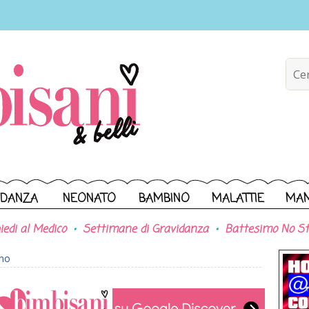
IDANZA
NEONATO
BAMBINO
MALATTIE
MA
iedi al Medico
Settimane di Gravidanza
Battesimo No St
ono