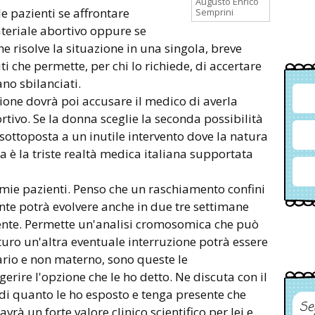
Augusto Enrico
le pazienti se affrontare
Semprini
teriale abortivo oppure se
 risolve la situazione in una singola, breve
 che permette, per chi lo richiede, di accertare
no sbilanciati.
ione dovrà poi accusare il medico di averla
ivo. Se la donna sceglie la seconda possibilità
 sottoposta a un inutile intervento dove la natura
a è la triste realtà medica italiana supportata
 mie pazienti. Penso che un raschiamento confini
nte potrà evolvere anche in due tre settimane
ente. Permette un'analisi cromosomica che può
uturo un'altra eventuale interruzione potrà essere
io e non materno, sono queste le
rire l'opzione che le ho detto. Ne discuta con il
i di quanto le ho esposto e tenga presente che
Se
avrà un forte valore clinico scientifico per lei e