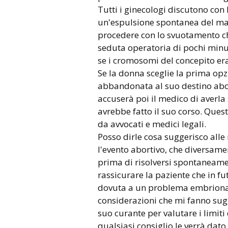
Tutti i ginecologi discutono con 
un'espulsione spontanea del ma
procedere con lo svuotamento che
seduta operatoria di pochi minuti
se i cromosomi del concepito era
Se la donna sceglie la prima opz
abbandonata al suo destino abort
accuserà poi il medico di averla
avrebbe fatto il suo corso. Quest
da avvocati e medici legali.
Posso dirle cosa suggerisco alle
l'evento abortivo, che diversame
prima di risolversi spontaneam
rassicurare la paziente che in f
dovuta a un problema embrionar
considerazioni che mi fanno sugge
suo curante per valutare i limit
qualsiasi consiglio le verrà dato 