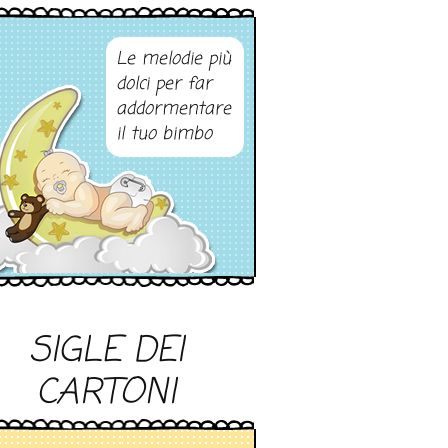
Le melodie più
dolci per far
addormentare
il tuo bimbo
SIGLE DEI
CARTONI