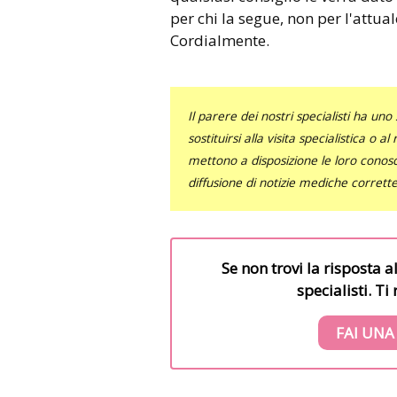
per chi la segue, non per l'attu
Cordialmente.
Il parere dei nostri specialisti ha 
sostituirsi alla visita specialistica o 
mettono a disposizione le loro conosce
diffusione di notizie mediche corrett
Se non trovi la risposta a
specialisti. T
FAI UNA