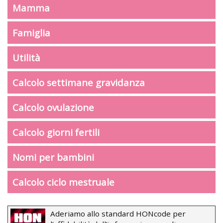
Mamma
Famiglia
Utilità
Calcolo settimane gravidanza
Calcolo ovulazione
Calcolo giorni fertili
Nomi per bambini
Calcolo ciclo mestruale
Aderiamo allo standard HONcode per