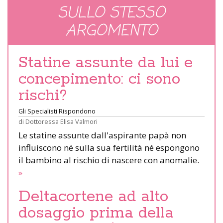
SULLO STESSO
ARGOMENTO
Statine assunte da lui e
concepimento: ci sono
rischi?
Gli Specialisti Rispondono
di
Dottoressa Elisa Valmori
Le statine assunte dall'aspirante papà non
influiscono né sulla sua fertilità né espongono
il bambino al rischio di nascere con anomalie.
»
Deltacortene ad alto
dosaggio prima della