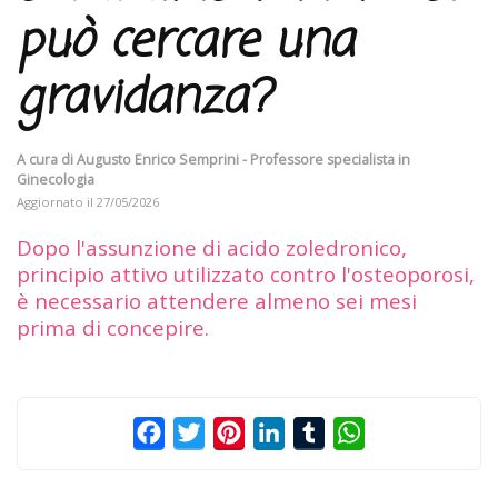
può cercare una
gravidanza?
A cura di
Augusto Enrico Semprini - Professore specialista in
Ginecologia
Aggiornato il
27/05/2026
Dopo l'assunzione di acido zoledronico,
principio attivo utilizzato contro l'osteoporosi,
è necessario attendere almeno sei mesi
prima di concepire.
Facebook
Twitter
Pinterest
LinkedIn
Tumblr
WhatsApp