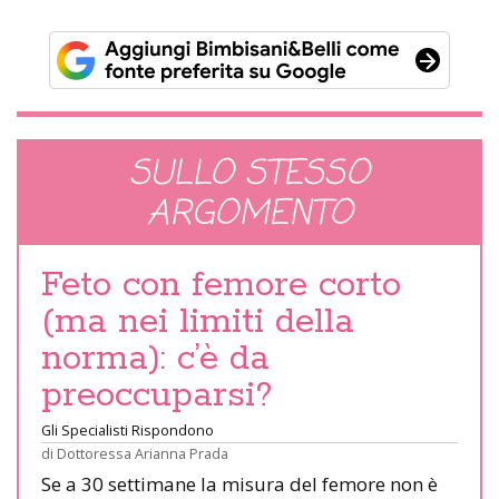
SULLO STESSO
ARGOMENTO
Feto con femore corto
(ma nei limiti della
norma): c’è da
preoccuparsi?
Gli Specialisti Rispondono
di
Dottoressa Arianna Prada
Se a 30 settimane la misura del femore non è