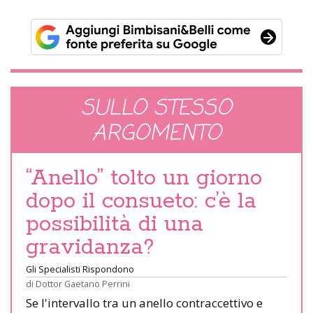
SULLO STESSO
ARGOMENTO
“Anello” tolto un giorno
dopo il consueto: c’è la
possibilità di una
gravidanza?
Gli Specialisti Rispondono
di
Dottor Gaetano Perrini
Se l'intervallo tra un anello contraccettivo e