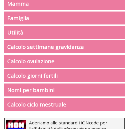
Mamma
Famiglia
Utilità
Calcolo settimane gravidanza
Calcolo ovulazione
Calcolo giorni fertili
Nomi per bambini
Calcolo ciclo mestruale
Aderiamo allo standard HONcode per
l’affidabilità dell’informazione medica