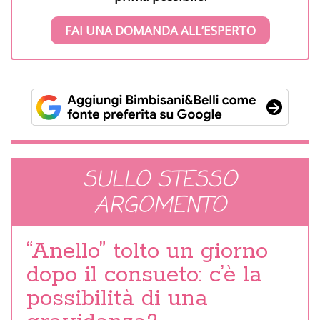
FAI UNA DOMANDA ALL’ESPERTO
SULLO STESSO
ARGOMENTO
“Anello” tolto un giorno
dopo il consueto: c’è la
possibilità di una