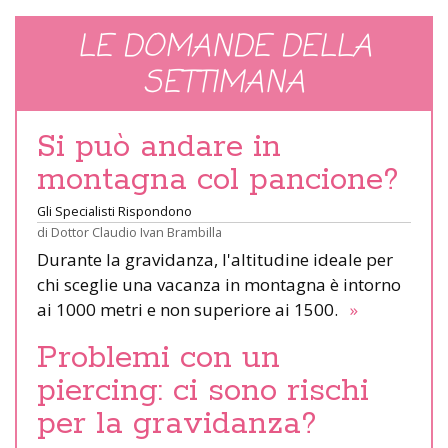
LE DOMANDE DELLA
SETTIMANA
Si può andare in
montagna col pancione?
Gli Specialisti Rispondono
di
Dottor Claudio Ivan Brambilla
Durante la gravidanza, l'altitudine ideale per
chi sceglie una vacanza in montagna è intorno
ai 1000 metri e non superiore ai 1500.
»
Problemi con un
piercing: ci sono rischi
per la gravidanza?