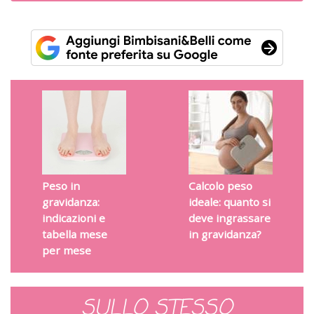
Peso in
Calcolo peso
gravidanza:
ideale: quanto si
indicazioni e
deve ingrassare
tabella mese
in gravidanza?
per mese
SULLO STESSO