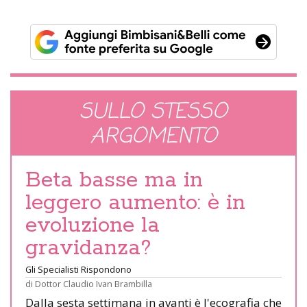
SULLO STESSO
ARGOMENTO
Beta basse ma in
leggero aumento: è in
evoluzione la
gravidanza?
Gli Specialisti Rispondono
di
Dottor Claudio Ivan Brambilla
Dalla sesta settimana in avanti è l'ecografia che