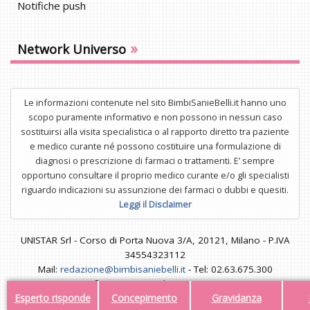
Notifiche push
»
Network Universo
Le informazioni contenute nel sito BimbiSanieBelli.it hanno uno
scopo puramente informativo e non possono in nessun caso
sostituirsi alla visita specialistica o al rapporto diretto tra paziente
e medico curante né possono costituire una formulazione di
diagnosi o prescrizione di farmaci o trattamenti. E’ sempre
opportuno consultare il proprio medico curante e/o gli specialisti
riguardo indicazioni su assunzione dei farmaci o dubbi e quesiti.
Leggi il Disclaimer
UNISTAR Srl - Corso di Porta Nuova 3/A, 20121, Milano - P.IVA
34554323112
Mail:
redazione@bimbisaniebelli.it
- Tel: 02.63.675.300
© 2026 - Tutti i diritti riservati
Esperto risponde
Concepimento
Gravidanza