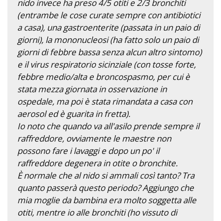
nido invece ha preso 4/5 otiti e 2/3 bronchiti
(entrambe le cose curate sempre con antibiotici
a casa), una gastroenterite (passata in un paio di
giorni), la mononucleosi (ha fatto solo un paio di
giorni di febbre bassa senza alcun altro sintomo)
e il virus respiratorio sicinziale (con tosse forte,
febbre medio/alta e broncospasmo, per cui è
stata mezza giornata in osservazione in
ospedale, ma poi è stata rimandata a casa con
aerosol ed è guarita in fretta).
Io noto che quando va all'asilo prende sempre il
raffreddore, ovviamente le maestre non
possono fare i lavaggi e dopo un po' il
raffreddore degenera in otite o bronchite.
È normale che al nido si ammali così tanto? Tra
quanto passerà questo periodo? Aggiungo che
mia moglie da bambina era molto soggetta alle
otiti, mentre io alle bronchiti (ho vissuto di