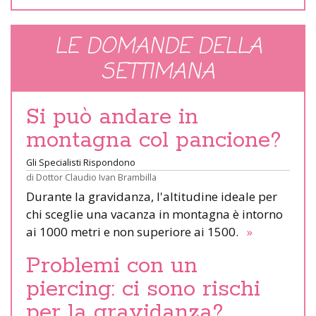
LE DOMANDE DELLA
SETTIMANA
Si può andare in
montagna col pancione?
Gli Specialisti Rispondono
di
Dottor Claudio Ivan Brambilla
Durante la gravidanza, l'altitudine ideale per
chi sceglie una vacanza in montagna è intorno
ai 1000 metri e non superiore ai 1500.
»
Problemi con un
piercing: ci sono rischi
per la gravidanza?