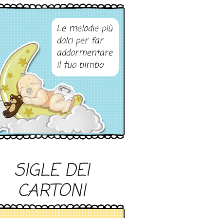
Le melodie più
dolci per far
addormentare
il tuo bimbo
SIGLE DEI
CARTONI