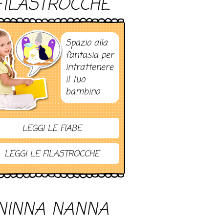
FILASTROCCHE
Spazio alla
fantasia per
intrattenere
il tuo
bambino
LEGGI LE FIABE
LEGGI LE FILASTROCCHE
NINNA NANNA