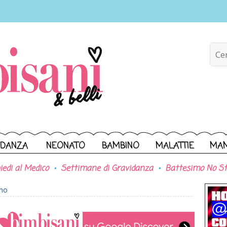
IDANZA
NEONATO
BAMBINO
MALATTIE
MA
iedi al Medico
Settimane di Gravidanza
Battesimo No St
ono