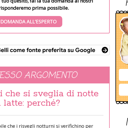
l tuo quesito, fai la tua domanda ai nostri
i risponderemo prima possibile.
 DOMANDA ALL’ESPERTO
TESSO ARGOMENTO
 che si sveglia di notte
 latte: perché?
e che i risvegli notturni si verifichino per