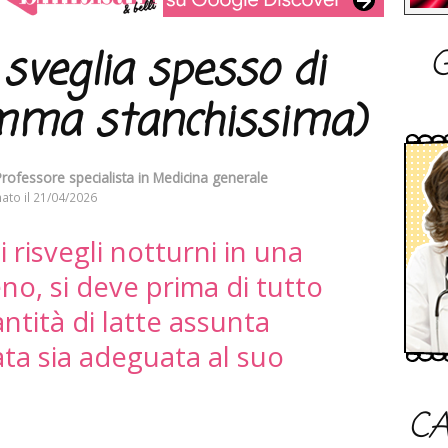
G
sveglia spesso di
mma stanchissima)
Professore specialista in Medicina generale
ato il
21/04/2026
 risvegli notturni in una
eno, si deve prima di tutto
ntità di latte assunta
ata sia adeguata al suo
CA