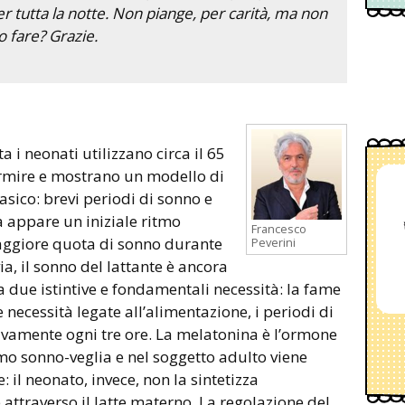
er tutta la notte. Non piange, per carità, ma non
 fare? Grazie.
a i neonati utilizzano circa il 65
ormire e mostrano un modello di
asico: brevi periodi di sonno e
a appare un iniziale ritmo
Francesco
aggiore quota di sonno durante
Peverini
via, il sonno del lattante è ancora
 due istintive e fondamentali necessità: la fame
le necessità legate all’alimentazione, i periodi di
vamente ogni tre ore. La melatonina è l’ormone
itmo sonno-veglia e nel soggetto adulto viene
 il neonato, invece, non la sintetizza
ttraverso il latte materno. La regolazione del