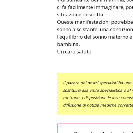
ci fa facilmente immaginare, po
situazione descritta.
Queste manifestazioni potrebbero
sonno a se stante, una condizion
l’equilibrio del sonno materno e
bambina.
Un caro saluto.
Il parere dei nostri specialisti ha 
sostituirsi alla visita specialistica o 
mettono a disposizione le loro conosce
diffusione di notizie mediche corrett