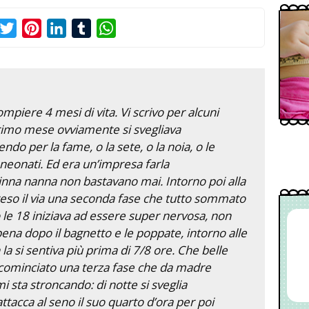
acebook
Twitter
Pinterest
LinkedIn
Tumblr
WhatsApp
piere 4 mesi di vita. Vi scrivo per alcuni
primo mese ovviamente si svegliava
ndo per la fame, o la sete, o la noia, o le
 neonati. Ed era un’impresa farla
inna nanna non bastavano mai. Intorno poi alla
so il via una seconda fase che tutto sommato
o le 18 iniziava ad essere super nervosa, non
pena dopo il bagnetto e le poppate, intorno alle
 la si sentiva più prima di 7/8 ore. Che belle
cominciato una terza fase che da madre
mi sta stroncando: di notte si sveglia
attacca al seno il suo quarto d’ora per poi