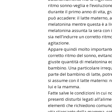
ritmo sonno-veglia e l’evoluzione
durante il primo anno di vita, 
può accadere: il latte materno, 
melatonina mentre questa è a li
melatonina assunta la sera con i
sia nell’indurre un corretto ritm
agitazione.
Appare quindi molto importante,
corretto ritmo del sonno, evitand
giuste quantità di melatonina ed 
bambino. Una particolare irrequ
parte del bambino di latte, potre
si assume con il latte materno: 
lui e la mamma.
Fatte salve le condizioni in cui n
presenti disturbi legati all’alim
elementi che richiedono comunqu
vita stancante della mamma, sotto