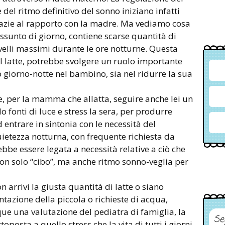
 del ritmo definitivo del sonno iniziano infatti
grazie al rapporto con la madre. Ma vediamo cosa
assunto di giorno, contiene scarse quantità di
velli massimi durante le ore notturne. Questa
l latte, potrebbe svolgere un ruolo importante
o giorno-notte nel bambino, sia nel ridurre la sua
 per la mamma che allatta, seguire anche lei un
o fonti di luce e stress la sera, per produrre
entrare in sintonia con le necessità del
ietezza notturna, con frequente richiesta da
bbe essere legata a necessità relative a ciò che
non solo “cibo”, ma anche ritmo sonno-veglia per
on arrivi la giusta quantità di latte o siano
entazione della piccola o richieste di acqua,
e una valutazione del pediatra di famiglia, la
Se
posta a quello stress che la vita di tutti i giorni