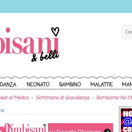
IDANZA
NEONATO
BAMBINO
MALATTIE
MA
iedi al Medico
Settimane di Gravidanza
Battesimo No St
ono