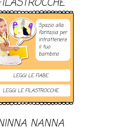
FILASTROCCHE
Spazio alla
fantasia per
intrattenere
il tuo
bambino
LEGGI LE FIABE
LEGGI LE FILASTROCCHE
NINNA NANNA