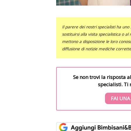
Il parere dei nostri specialisti ha 
sostituirsi alla visita specialistica o 
mettono a disposizione le loro conosce
diffusione di notizie mediche corrett
Se non trovi la risposta a
specialisti. T
FAI UNA