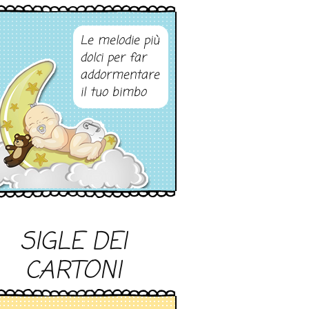
Le melodie più
dolci per far
addormentare
il tuo bimbo
SIGLE DEI
CARTONI