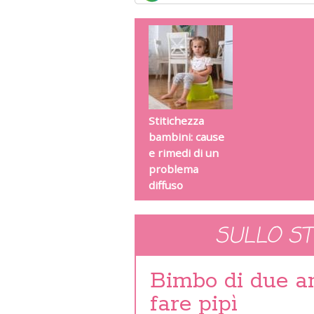
Stitichezza
bambini: cause
e rimedi di un
problema
diffuso
SULLO S
Bimbo di due a
fare pipì