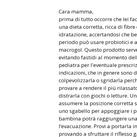
Cara mamma,
prima di tutto occorre che lei f
una dieta corretta, ricca di fibr
idratazione, accertandosi che bev
periodo può usare probiotici e 
macrogol. Questo prodotto serv
evitando fastidi al momento del
pediatra per l'eventuale prescri
indicazioni, che in genere sono 
colpevolizzarla o sgridarla perch
provare a rendere il più rilass
distrarla con giochi o letture. U
assumere la posizione corretta s
uno sgabello per appoggiare i pie
bambina potrà raggiungere una p
l’evacuazione. Provi a portarla 
provando a sfruttare il riflesso 