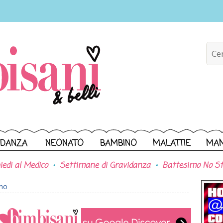
IDANZA
NEONATO
BAMBINO
MALATTIE
MA
iedi al Medico
Settimane di Gravidanza
Battesimo No St
ono