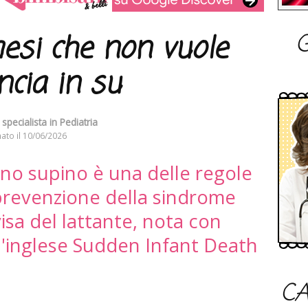
G
esi che non vuole
cia in su
specialista in Pediatria
ato il
10/06/2026
ino supino è una delle regole
a prevenzione della sindrome
isa del lattante, nota con
ll'inglese Sudden Infant Death
CA