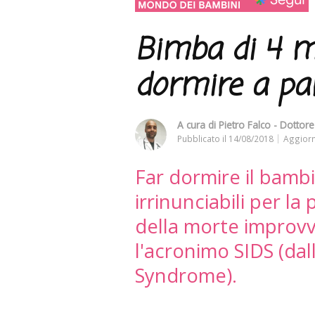
Bimba di 4 m
dormire a pan
A cura di
Pietro Falco - Dottore 
Pubblicato il
14/08/2018
Aggiorn
Far dormire il bamb
irrinunciabili per l
della morte improvv
l'acronimo SIDS (da
Syndrome).