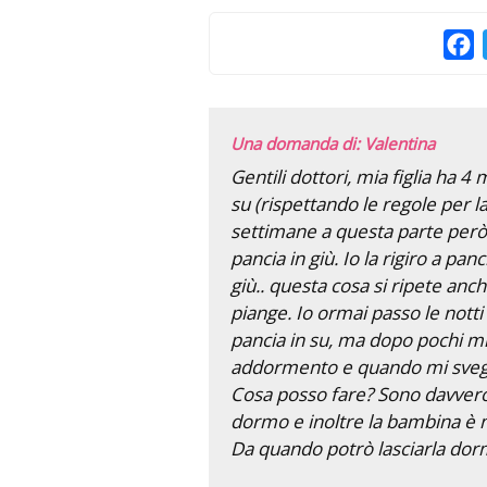
F
Una domanda di: Valentina
Gentili dottori, mia figlia ha 
su (rispettando le regole per l
settimane a questa parte però m
pancia in giù. Io la rigiro a pan
giù.. questa cosa si ripete anche
piange. Io ormai passo le notti
pancia in su, ma dopo pochi min
addormento e quando mi sveglio
Cosa posso fare? Sono davver
dormo e inoltre la bambina è n
Da quando potrò lasciarla dor