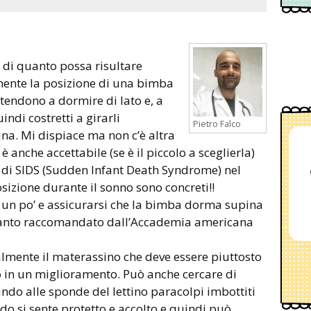
 di quanto possa risultare
mente la posizione di una bimba
tendono a dormire di lato e, a
indi costretti a girarli
Pietro Falco
na. Mi dispiace ma non c’è altra
 è anche accettabile (se è il piccolo a sceglierla)
i di SIDS (Sudden Infant Death Syndrome) nel
sizione durante il sonno sono concreti!!
 un po’ e assicurarsi che la bimba dorma supina
 quanto raccomandato dall’Accademia americana
mente il materassino che deve essere piuttosto
o in un miglioramento. Può anche cercare di
ando alle sponde del lettino paracolpi imbottiti
do si sente protetto e accolto e quindi può