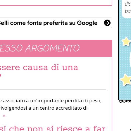
dic
ba
TESSO ARGOMENTO
ssere causa di una
?
se associato a un'importante perdita di peso,
 rivolgendosi a un centro accreditato di
.
»
i che non si riesce a far