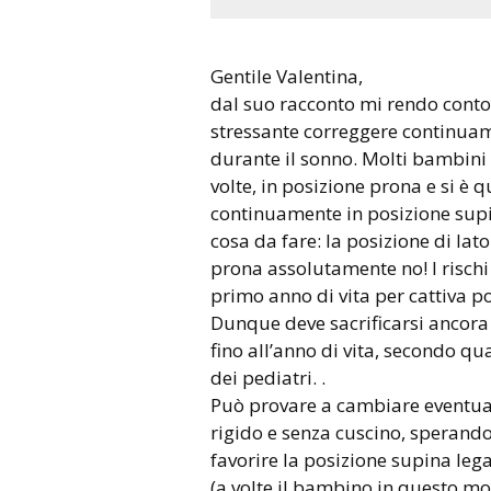
Gentile Valentina,
dal suo racconto mi rendo conto
stressante correggere continua
durante il sonno. Molti bambini 
volte, in posizione prona e si è qu
continuamente in posizione supi
cosa da fare: la posizione di lato
prona assolutamente no! I risch
primo anno di vita per cattiva po
Dunque deve sacrificarsi ancora
fino all’anno di vita, secondo
dei pediatri. .
Può provare a cambiare eventual
rigido e senza cuscino, sperand
favorire la posizione supina leg
(a volte il bambino in questo mo