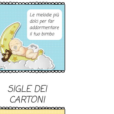
Le melodie più
dolci per far
addormentare
il tuo bimbo
SIGLE DEI
CARTONI