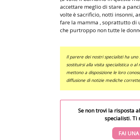
accettare meglio di stare a pan
volte è sacrificio, notti insonni,
fare la mamma , soprattutto di u
che purtroppo non tutte le donne
Il parere dei nostri specialisti ha 
sostituirsi alla visita specialistica o 
mettono a disposizione le loro conosce
diffusione di notizie mediche corrett
Se non trovi la risposta a
specialisti. T
FAI UNA