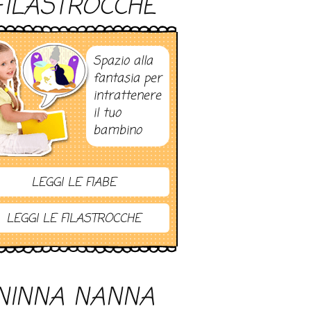
FILASTROCCHE
Spazio alla
fantasia per
intrattenere
il tuo
bambino
LEGGI LE FIABE
LEGGI LE FILASTROCCHE
NINNA NANNA