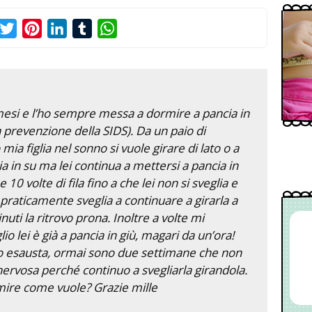
acebook
Twitter
Pinterest
LinkedIn
Tumblr
WhatsApp
4 mesi e l’ho sempre messa a dormire a pancia in
a prevenzione della SIDS). Da un paio di
ia figlia nel sonno si vuole girare di lato o a
cia in su ma lei continua a mettersi a pancia in
 10 volte di fila fino a che lei non si sveglia e
 praticamente sveglia a continuare a girarla a
uti la ritrovo prona. Inoltre a volte mi
 lei è già a pancia in giù, magari da un’ora!
o esausta, ormai sono due settimane che non
ervosa perché continuo a svegliarla girandola.
mire come vuole? Grazie mille