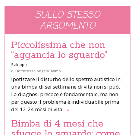
SULLO STESSO
ARGOMENTO
Piccolissima che non
“aggancia lo sguardo”
Sviluppo
di
Dottoressa Angela Raimo
Ipotizzare il disturbo dello spettro autistico in
una bimba di sei settimane di vita non si può.
La diagnosi precoce è fondamentale, ma non
per questo il problema è individuabile prima
dei 12-24 mesi di vita.
»
Bimba di 4 mesi che
sfugge lo sguardo: come