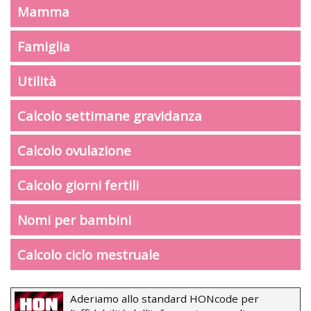
Mamma
Famiglia
Utilità
Calcolo settimane gravidanza
Calcolo ovulazione
Calcolo giorni fertili
Nomi per bambini
Calcolo ciclo mestruale
Aderiamo allo standard HONcode per