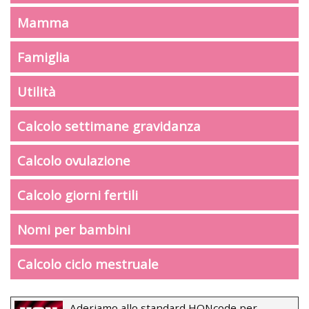
Mamma
Famiglia
Utilità
Calcolo settimane gravidanza
Calcolo ovulazione
Calcolo giorni fertili
Nomi per bambini
Calcolo ciclo mestruale
Aderiamo allo standard HONcode per