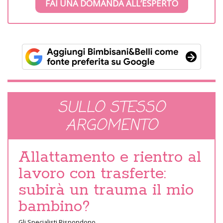
FAI UNA DOMANDA ALL’ESPERTO
SULLO STESSO
ARGOMENTO
Allattamento e rientro al
lavoro con trasferte:
subirà un trauma il mio
bambino?
Gli Specialisti Rispondono