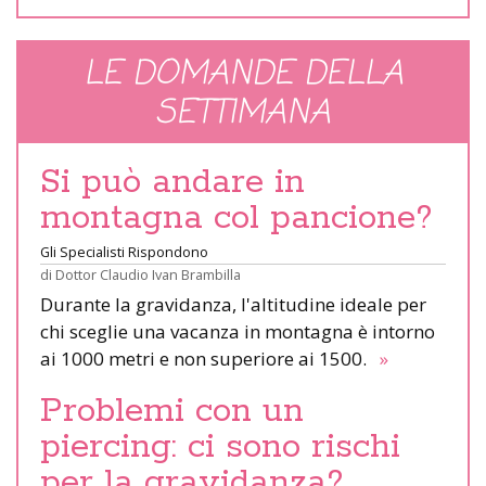
LE DOMANDE DELLA
SETTIMANA
Si può andare in
montagna col pancione?
Gli Specialisti Rispondono
di
Dottor Claudio Ivan Brambilla
Durante la gravidanza, l'altitudine ideale per
chi sceglie una vacanza in montagna è intorno
ai 1000 metri e non superiore ai 1500.
»
Problemi con un
piercing: ci sono rischi
per la gravidanza?