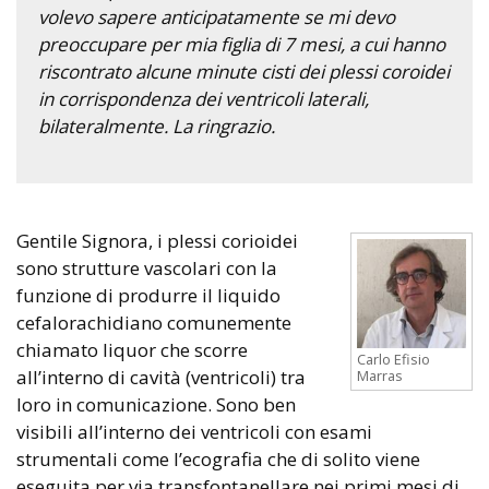
volevo sapere anticipatamente se mi devo
preoccupare per mia figlia di 7 mesi, a cui hanno
riscontrato alcune minute cisti dei plessi coroidei
in corrispondenza dei ventricoli laterali,
bilateralmente. La ringrazio.
Gentile Signora, i plessi corioidei
sono strutture vascolari con la
funzione di produrre il liquido
cefalorachidiano comunemente
chiamato liquor che scorre
Carlo Efisio
all’interno di cavità (ventricoli) tra
Marras
loro in comunicazione. Sono ben
visibili all’interno dei ventricoli con esami
strumentali come l’ecografia che di solito viene
eseguita per via transfontanellare nei primi mesi di