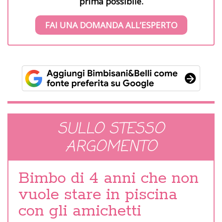
prima possibile.
FAI UNA DOMANDA ALL’ESPERTO
SULLO STESSO
ARGOMENTO
Bimbo di 4 anni che non
vuole stare in piscina
con gli amichetti