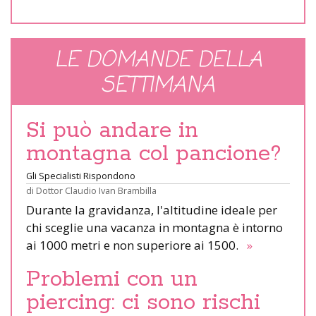
LE DOMANDE DELLA
SETTIMANA
Si può andare in
montagna col pancione?
Gli Specialisti Rispondono
di
Dottor Claudio Ivan Brambilla
Durante la gravidanza, l'altitudine ideale per
chi sceglie una vacanza in montagna è intorno
ai 1000 metri e non superiore ai 1500.
»
Problemi con un
piercing: ci sono rischi