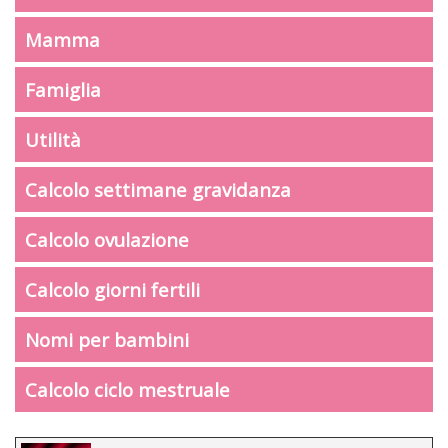
Mamma
Famiglia
Utilità
Calcolo settimane gravidanza
Calcolo ovulazione
Calcolo giorni fertili
Nomi per bambini
Calcolo ciclo mestruale