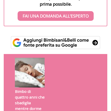
prima possibile.
FAI UNA DOMANDA ALL’ESPERTO
Bimbo di
quattro anni che
sbadiglia
mentre dorme