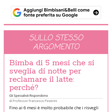
SULLO STESSO
ARGOMENTO
Bimba di 5 mesi che si
sveglia di notte per
reclamare il latte:
perché?
Gli Specialisti Rispondono
di
Professor Francesco Peverini
Fino ai 6 mesi è molto probabile che i risvegli