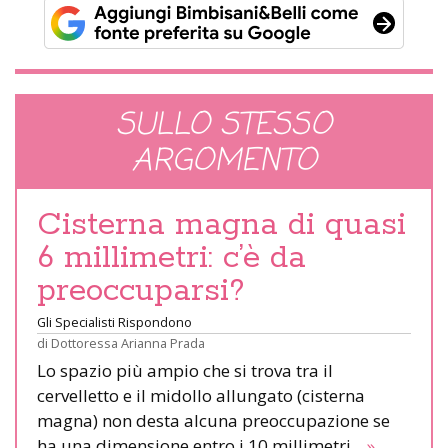
SULLO STESSO
ARGOMENTO
Cisterna magna di quasi
6 millimetri: c’è da
preoccuparsi?
Gli Specialisti Rispondono
di
Dottoressa Arianna Prada
Lo spazio più ampio che si trova tra il
cervelletto e il midollo allungato (cisterna
magna) non desta alcuna preoccupazione se
ha una dimensione entro i 10 millimetri.
»