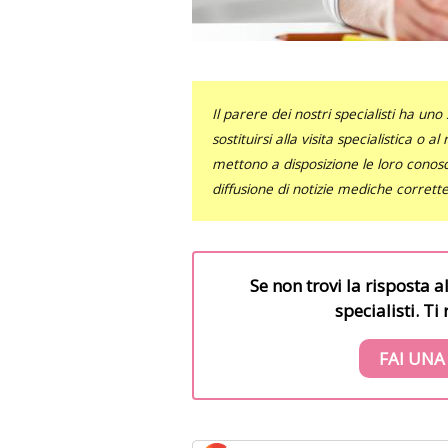
Il parere dei nostri specialisti ha 
sostituirsi alla visita specialistica o 
mettono a disposizione le loro conosce
diffusione di notizie mediche corrett
Se non trovi la risposta a
specialisti. T
FAI UNA