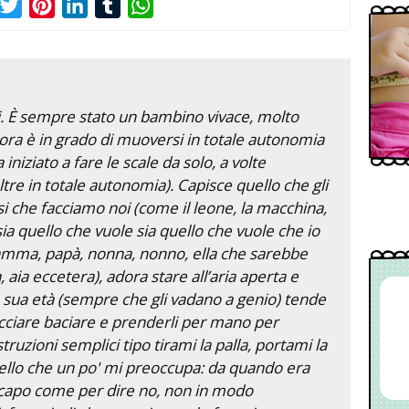
acebook
Twitter
Pinterest
LinkedIn
Tumblr
WhatsApp
si. È sempre stato un bambino vivace, molto
ora è in grado di muoversi in totale autonomia
iziato a fare le scale da solo, a volte
ltre in totale autonomia). Capisce quello che gli
si che facciamo noi (come il leone, la macchina,
 sia quello che vuole sia quello che vuole che io
mamma, papà, nonna, nonno, ella che sarebbe
la, aia eccetera), adora stare all’aria aperta e
 sua età (sempre che gli vadano a genio) tende
cciare baciare e prenderli per mano per
struzioni semplici tipo tirami la palla, portami la
llo che un po' mi preoccupa: da quando era
il capo come per dire no, non in modo