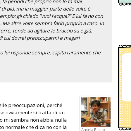
i, fa periodi che proprio non lo fa mai.
 di più, ma la maggior parte delle volte è
empio: gli chiedo “vuoi l’acqua?” E lui fa no con
le. Ma altre volte sembra farlo proprio a caso. In
rre, tende ad agitare le braccio su e giù.
di cui dovrei preoccuparmi e magari
o lui risponde sempre, capita raramente che
elle preoccupazioni, perché
se ovviamente si tratta di un
no mi sembra non abbia nulla
to normale che dica no con la
Angela Raimo