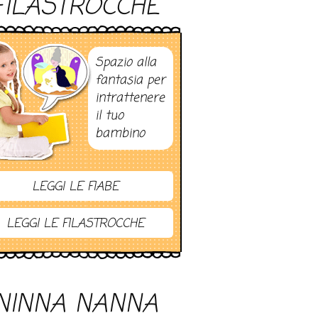
FILASTROCCHE
Spazio alla
fantasia per
intrattenere
il tuo
bambino
LEGGI LE FIABE
LEGGI LE FILASTROCCHE
NINNA NANNA