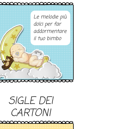
Le melodie più
dolci per far
addormentare
il tuo bimbo
SIGLE DEI
CARTONI