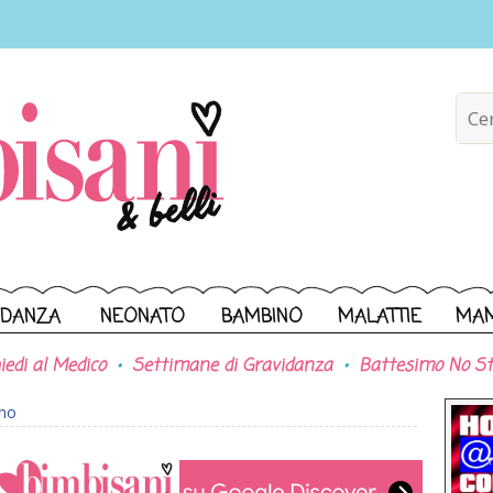
IDANZA
NEONATO
BAMBINO
MALATTIE
MA
iedi al Medico
Settimane di Gravidanza
Battesimo No St
ono