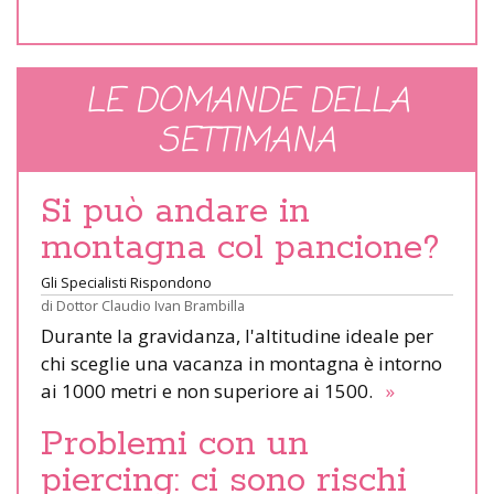
LE DOMANDE DELLA
SETTIMANA
Si può andare in
montagna col pancione?
Gli Specialisti Rispondono
di
Dottor Claudio Ivan Brambilla
Durante la gravidanza, l'altitudine ideale per
chi sceglie una vacanza in montagna è intorno
ai 1000 metri e non superiore ai 1500.
»
Problemi con un
piercing: ci sono rischi