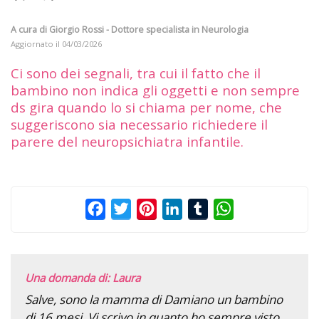
A cura di
Giorgio Rossi - Dottore specialista in Neurologia
Aggiornato il
04/03/2026
Ci sono dei segnali, tra cui il fatto che il
bambino non indica gli oggetti e non sempre
ds gira quando lo si chiama per nome, che
suggeriscono sia necessario richiedere il
parere del neuropsichiatra infantile.
Facebook
Twitter
Pinterest
LinkedIn
Tumblr
WhatsApp
Una domanda di: Laura
Salve, sono la mamma di Damiano un bambino
di 16 mesi. Vi scrivo in quanto ho sempre visto