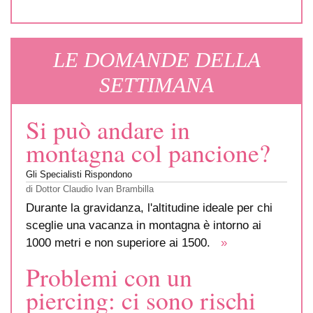
LE DOMANDE DELLA
SETTIMANA
Si può andare in
montagna col pancione?
Gli Specialisti Rispondono
di
Dottor Claudio Ivan Brambilla
Durante la gravidanza, l'altitudine ideale per chi
sceglie una vacanza in montagna è intorno ai
1000 metri e non superiore ai 1500.
»
Problemi con un
piercing: ci sono rischi