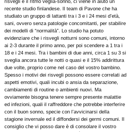
risvegli e il ritmo veglia-sonno, ci viene in aiuto un
recente studio finlandese. Il team di Pavone che ha
studiato un gruppo di lattanti tra i 3 e i 24 mesi d’età,
sani, ovvero senza patologie concomitanti, per stabilire
dei modelli di “normalità”. Lo studio ha potuto
evidenziare che i risvegli notturni sono comuni, intorno
ai 2-3 durante il primo anno, per poi scendere a 1 tra i
18 e i 24 mesi. Tra i bambini di due anni, circa 1 su 3 si
sveglia ancora tutte le notti o quasi e il 15% addirittura
due volte, proprio come nel caso del vostro bambino.
Spesso i motivi dei risvegli possono essere correlati ad
aspetti emotivi, quali incubi o ansia da separazione,
cambiamenti di routine o ambienti nuovi. Ma
ovviamente bisogna tenere sempre presente malattie
ed infezioni, quali il raffreddore che potrebbe interferire
con il buon sonno, specie con l’avvicinarsi della
stagione invernale ed il diffondersi dei germi comuni. Il
consiglio che vi posso dare è di consolare il vostro