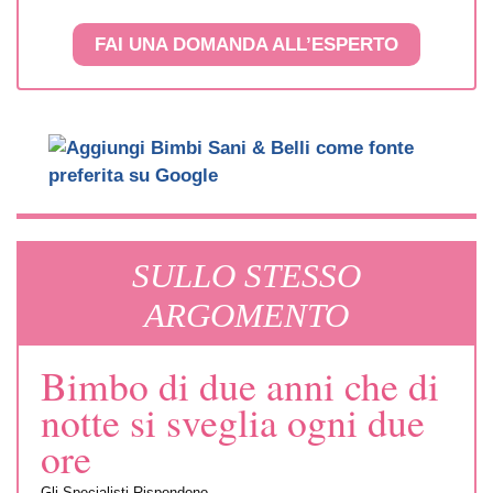
FAI UNA DOMANDA ALL’ESPERTO
SULLO STESSO
ARGOMENTO
Bimbo di due anni che di
notte si sveglia ogni due
ore
Gli Specialisti Rispondono