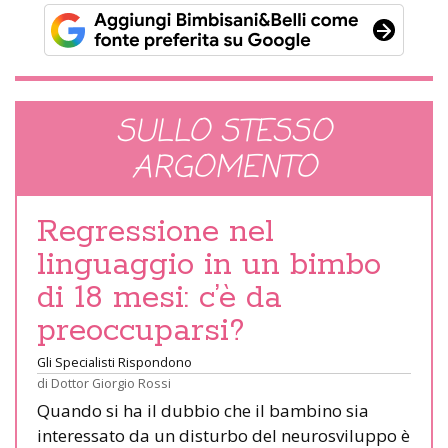
SULLO STESSO
ARGOMENTO
Regressione nel
linguaggio in un bimbo
di 18 mesi: c’è da
preoccuparsi?
Gli Specialisti Rispondono
di
Dottor Giorgio Rossi
Quando si ha il dubbio che il bambino sia
interessato da un disturbo del neurosviluppo è