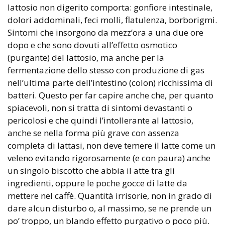
lattosio non digerito comporta: gonfiore intestinale,
dolori addominali, feci molli, flatulenza, borborigmi.
Sintomi che insorgono da mezz’ora a una due ore
dopo e che sono dovuti all’effetto osmotico
(purgante) del lattosio, ma anche per la
fermentazione dello stesso con produzione di gas
nell’ultima parte dell’intestino (colon) ricchissima di
batteri. Questo per far capire anche che, per quanto
spiacevoli, non si tratta di sintomi devastanti o
pericolosi e che quindi l’intollerante al lattosio,
anche se nella forma più grave con assenza
completa di lattasi, non deve temere il latte come un
veleno evitando rigorosamente (e con paura) anche
un singolo biscotto che abbia il atte tra gli
ingredienti, oppure le poche gocce di latte da
mettere nel caffè. Quantità irrisorie, non in grado di
dare alcun disturbo o, al massimo, se ne prende un
po’ troppo, un blando effetto purgativo o poco più.