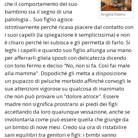
che il comportamento del suo
bambino sia il segno di una
Angela Raimo
patologia... Suo figlio agisce
istintivamente perché ricava piacere dal contatto con
i suoi capelli (la spiegazione è semplicissima) e non
è chiaro perché lei subisca e gli permetta di farlo. Si
leghi i capelli e quando suo figlio allunga una mano
per afferrarli gliela sposti con delicatezza dicendo
con tono fermo e deciso "No, non si fa. Così fai male
alla mamma". Dopodiché gli metta a disposizione
un pupazzo di peluche morbido affinché convogli le
sue attenzioni vigorose su qualcosa di inanimato
che non può provare un "dolore atroce". Essere
madre non significa prostrarsi ai piedi dei figli
accettando da loro qualunque vessazione, anche se
involontaria come può essere quella che giunge da
un bimbo di nove mesi. Credo sia ora di ristabilire
sani equilibri tra genitori e figli: i bimbi vanno