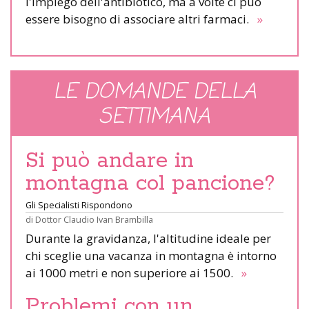
l'impiego dell'antibiotico, ma a volte ci può
essere bisogno di associare altri farmaci.
»
LE DOMANDE DELLA
SETTIMANA
Si può andare in
montagna col pancione?
Gli Specialisti Rispondono
di
Dottor Claudio Ivan Brambilla
Durante la gravidanza, l'altitudine ideale per
chi sceglie una vacanza in montagna è intorno
ai 1000 metri e non superiore ai 1500.
»
Problemi con un