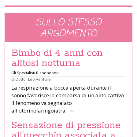
SULLO STESSO
ARGOMENTO
Bimbo di 4 anni con
alitosi notturna
Gli Specialisti Rispondono
di
Dottor Leo Venturelli
La respirazione a bocca aperta durante il
sonno favorisce la comparsa di un alito cattivo.
Il fenomeno va segnalato
all'otorinolaringoiatra.
»
Sensazione di pressione
all’orecchio associata a