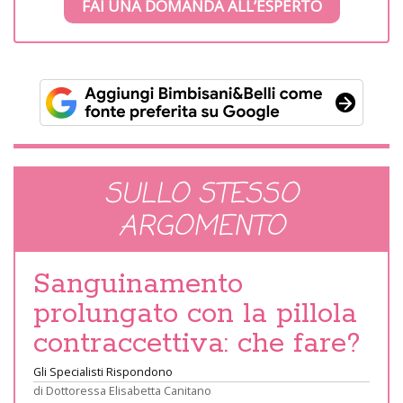
FAI UNA DOMANDA ALL’ESPERTO
SULLO STESSO
ARGOMENTO
Sanguinamento
prolungato con la pillola
contraccettiva: che fare?
Gli Specialisti Rispondono
di
Dottoressa Elisabetta Canitano