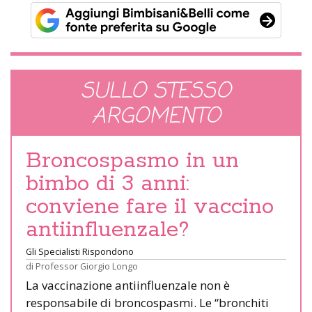
SULLO STESSO
ARGOMENTO
Broncospasmo in un
bimbo di 3 anni:
conviene fare il vaccino
antiinfluenzale?
Gli Specialisti Rispondono
di
Professor Giorgio Longo
La vaccinazione antiinfluenzale non è
responsabile di broncospasmi. Le “bronchiti