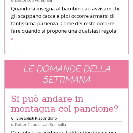
di
Dottor Leo Venturelli
Quando si insegna al bambino ad avvisare che
gli scappano cacca e pipì occorre armarsi di
tantissima pazienza. Come del resto occorre
fare quando si propone una qualsiasi regola.
»
LE DOMANDE DELLA
SETTIMANA
Si può andare in
montagna col pancione?
Gli Specialisti Rispondono
di
Dottor Claudio Ivan Brambilla
Durante la gravidanza, l'altitudine ideale per