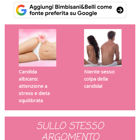
Candida
Niente sesso:
albicans:
colpa della
attenzione a
candida!
stress e dieta
squilibrata
SULLO STESSO
ARGOMENTO