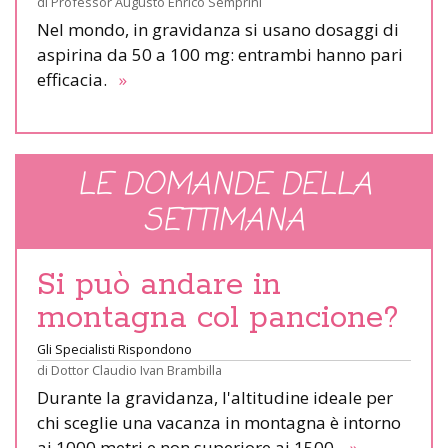
di
Professor Augusto Enrico Semprini
Nel mondo, in gravidanza si usano dosaggi di
aspirina da 50 a 100 mg: entrambi hanno pari
efficacia.
»
LE DOMANDE DELLA
SETTIMANA
Si può andare in
montagna col pancione?
Gli Specialisti Rispondono
di
Dottor Claudio Ivan Brambilla
Durante la gravidanza, l'altitudine ideale per
chi sceglie una vacanza in montagna è intorno
ai 1000 metri e non superiore ai 1500.
»