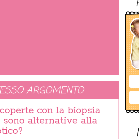
TESSO ARGOMENTO
coperte con la biopsia
 sono alternative alla
otico?