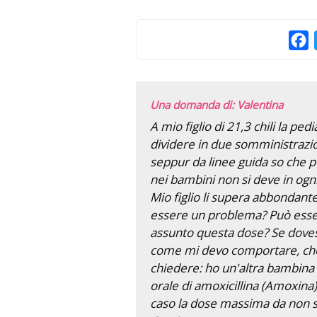
F
Una domanda di: Valentina
A mio figlio di 21,3 chili la pe
dividere in due somministrazion
seppur da linee guida so che pe
nei bambini non si deve in ogni
Mio figlio li supera abbondant
essere un problema? Può esser
assunto questa dose? Se dove
come mi devo comportare, che
chiedere: ho un'altra bambina 
orale di amoxicillina (Amoxina)
caso la dose massima da non s