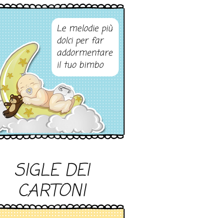
Le melodie più
dolci per far
addormentare
il tuo bimbo
SIGLE DEI
CARTONI