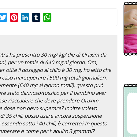
acebook
Twitter
Pinterest
LinkedIn
Tumblr
WhatsApp
diatra ha prescritto 30 mg/ kg/ die di Oraxim da
i, per un totale di 640 mg al giorno. Ora,
r otite il dosaggio al chilo è 30 mg, ho letto che
 caso mai superare i 500 mg totali giornalieri.
emente (640 mg al giorno totali), questo può
e stato dannoso/tossico per il bambino aver
sse riaccadere che deve prendere Oraxim,
 dose non devo superare? Inoltre volevo
di 35 chili, posso usare ancora sospensione
 essendo sotto i 40 chili, è corretto? In questo
uperare è come per l' adulto 3 grammi?