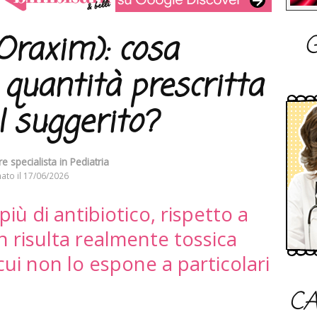
G
Oraxim): cosa
 quantità prescritta
l suggerito?
e specialista in Pediatria
ato il
17/06/2026
iù di antibiotico, rispetto a
n risulta realmente tossica
cui non lo espone a particolari
CA