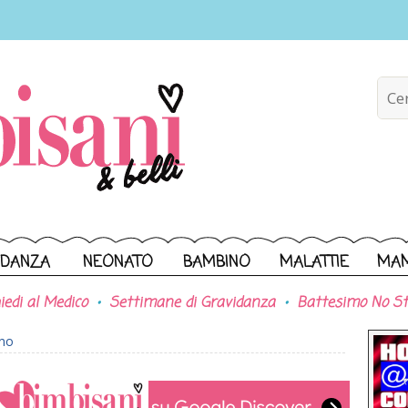
IDANZA
NEONATO
BAMBINO
MALATTIE
MA
iedi al Medico
Settimane di Gravidanza
Battesimo No St
ono