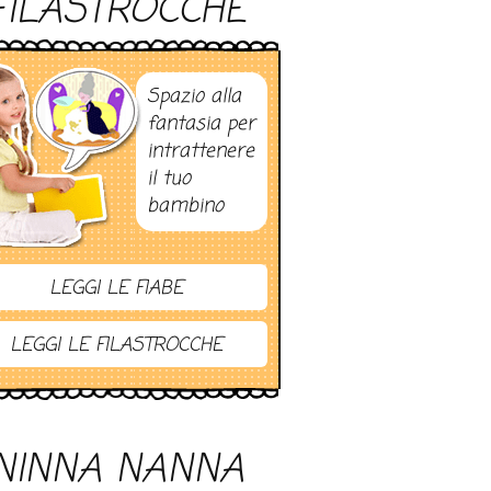
FILASTROCCHE
Spazio alla
fantasia per
intrattenere
il tuo
bambino
LEGGI LE FIABE
LEGGI LE FILASTROCCHE
NINNA NANNA