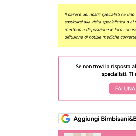
Il parere dei nostri specialisti ha 
sostituirsi alla visita specialistica o 
mettono a disposizione le loro conosce
diffusione di notizie mediche corrett
Se non trovi la risposta a
specialisti. T
FAI UNA