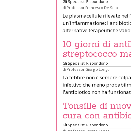
Gli Specialisti Rispondono
di
Professor Francesco De Seta
Le plasmacellule rilevate nel
un'infiammazione: l'antibiotic
alternative terapeutiche vali
10 giorni di anti
streptococco ma
Gli Specialisti Rispondono
di
Professor Giorgio Longo
La febbre non è sempre colpa 
infettivo che meno probabilme
l'antibiotico non ha funziona
Tonsille di nuo
cura con antibio
Gli Specialisti Rispondono
di
Professor Giorgio Longo