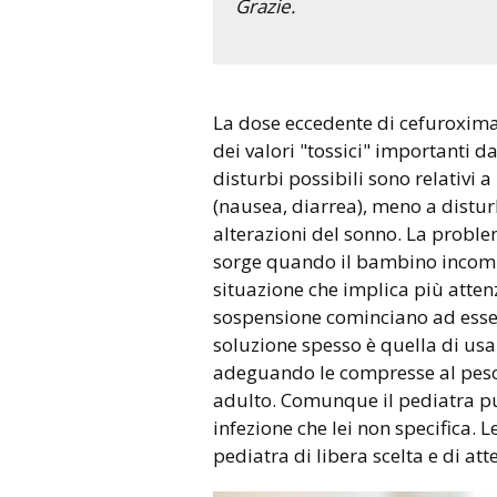
Grazie.
La dose eccedente di cefuroxima che ha segnalato è al di sotto
dei valori "tossici" importanti d
disturbi possibili sono relativi 
(nausea, diarrea), meno a distur
alterazioni del sonno. La probl
sorge quando il bambino incomin
situazione che implica più attenz
sospensione cominciano ad esse
soluzione spesso è quella di usa
adeguando le compresse al peso,
adulto. Comunque il pediatra può
infezione che lei non specifica. 
pediatra di libera scelta e di atte