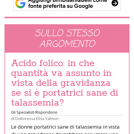
SULLO STESSO
ARGOMENTO
Acido folico: in che
quantità va assunto in
vista della gravidanza
se si è portatrici sane di
talassemia?
Gli Specialisti Rispondono
di
Dottoressa Elisa Valmori
Le donne portatrici sane di talassemia in vista