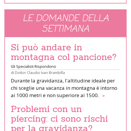
LE DOMANDE DELLA
SETTIMANA
Si può andare in
montagna col pancione?
Gli Specialisti Rispondono
di
Dottor Claudio Ivan Brambilla
Durante la gravidanza, l'altitudine ideale per
chi sceglie una vacanza in montagna è intorno
ai 1000 metri e non superiore ai 1500.
»
Problemi con un
piercing: ci sono rischi
per la gravidanza?