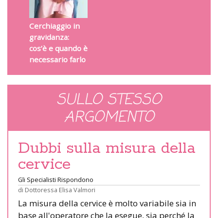
Cerchiaggio in
gravidanza:
cos’è e quando è
necessario farlo
SULLO STESSO
ARGOMENTO
Dubbi sulla misura della
cervice
Gli Specialisti Rispondono
di
Dottoressa Elisa Valmori
La misura della cervice è molto variabile sia in
base all'operatore che la esegue, sia perché la