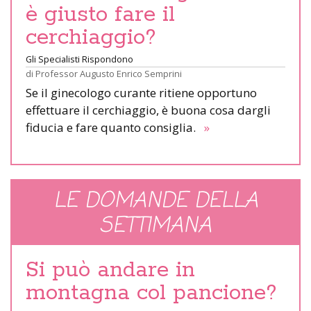
è giusto fare il
cerchiaggio?
Gli Specialisti Rispondono
di
Professor Augusto Enrico Semprini
Se il ginecologo curante ritiene opportuno
effettuare il cerchiaggio, è buona cosa dargli
fiducia e fare quanto consiglia.
»
LE DOMANDE DELLA
SETTIMANA
Si può andare in
montagna col pancione?