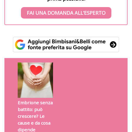
FAI UNA DOMANDA ALL’ESPERTO
Embrione senza
battito: può
crescere? Le
cause e da cosa
dipende