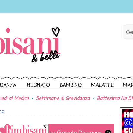
IDANZA
NEONATO
BAMBINO
MALATTIE
MA
iedi al Medico
Settimane di Gravidanza
Battesimo No St
ono