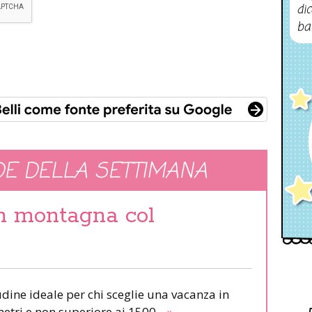
dic
ba
E DELLA SETTIMANA
in montagna col
udine ideale per chi sceglie una vacanza in
etri e non superiore ai 1500.
»