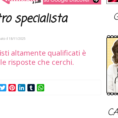
G
ro specialista
ato il
18/11/2025
sti altamente qualificati è
 le risposte che cerchi.
acebook
Twitter
Pinterest
LinkedIn
Tumblr
WhatsApp
CA