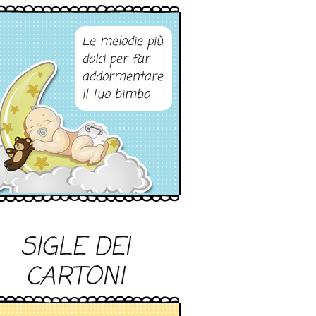
Le melodie più
dolci per far
addormentare
il tuo bimbo
SIGLE DEI
CARTONI