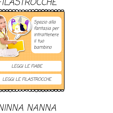
FILASTROCCHE
Spazio alla
fantasia per
intrattenere
il tuo
bambino
LEGGI LE FIABE
LEGGI LE FILASTROCCHE
NINNA NANNA