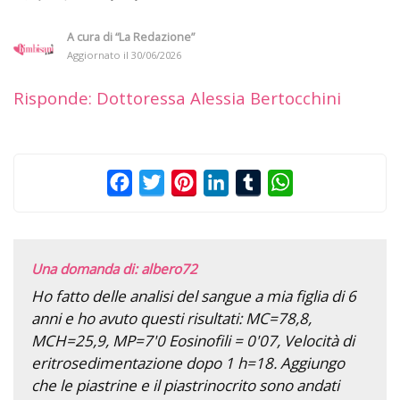
A cura di
“La Redazione”
Aggiornato il
30/06/2026
Risponde: Dottoressa Alessia Bertocchini
Facebook
Twitter
Pinterest
LinkedIn
Tumblr
WhatsApp
Una domanda di: albero72
Ho fatto delle analisi del sangue a mia figlia di 6
anni e ho avuto questi risultati: MC=78,8,
MCH=25,9, MP=7'0 Eosinofili = 0'07, Velocità di
eritrosedimentazione dopo 1 h=18. Aggiungo
che le piastrine e il piastrinocrito sono andati