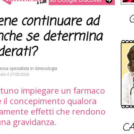
G
ene continuare ad
che se determina
derati?
essa specialista in Ginecologia
ato il
27/05/2026
tuno impiegare un farmaco
e il concepimento qualora
tamente effetti che rendono
 una gravidanza.
CA