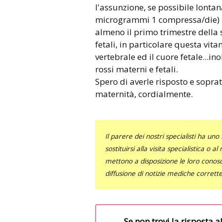
l'assunzione, se possibile lontana
microgrammi 1 compressa/die) pe
almeno il primo trimestre della s
fetali, in particolare questa vi
vertebrale ed il cuore fetale...i
rossi materni e fetali.
Spero di averle risposto e soprat
maternità, cordialmente.
Il parere dei nostri specialisti ha 
sostituirsi alla visita specialistica o 
mettono a disposizione le loro conosce
diffusione di notizie mediche corrett
Se non trovi la risposta a