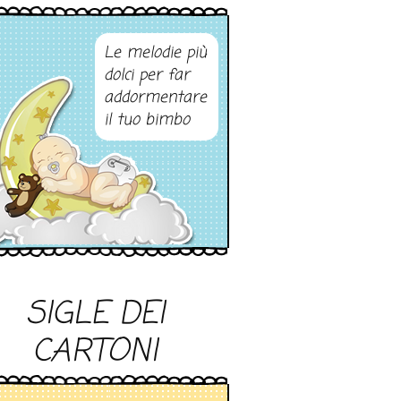
Le melodie più
dolci per far
addormentare
il tuo bimbo
SIGLE DEI
CARTONI