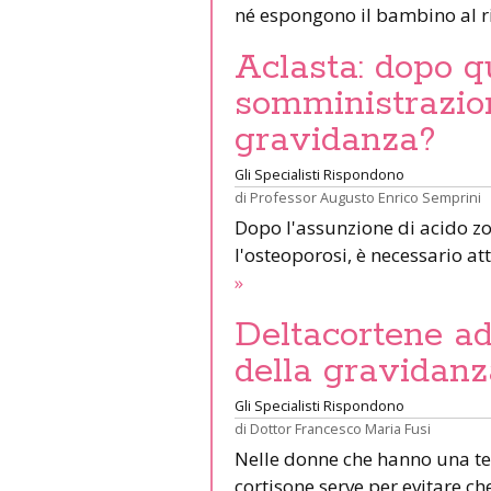
né espongono il bambino al r
Aclasta: dopo q
somministrazio
gravidanza?
Gli Specialisti Rispondono
di
Professor Augusto Enrico Semprini
Dopo l'assunzione di acido zol
l'osteoporosi, è necessario a
»
Deltacortene ad
della gravidanza
Gli Specialisti Rispondono
di
Dottor Francesco Maria Fusi
Nelle donne che hanno una t
cortisone serve per evitare ch