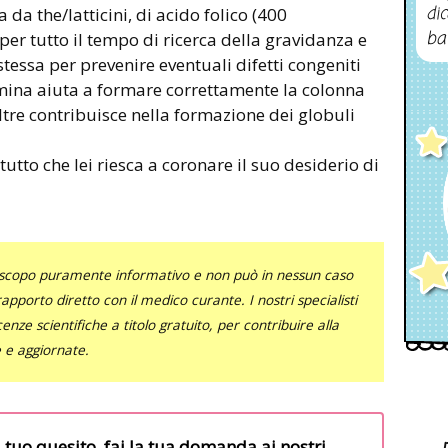
dic
 da the/latticini, di acido folico (400
ba
r tutto il tempo di ricerca della gravidanza e
tessa per prevenire eventuali difetti congeniti
tamina aiuta a formare correttamente la colonna
noltre contribuisce nella formazione dei globuli
tutto che lei riesca a coronare il suo desiderio di
uno scopo puramente informativo e non può in nessun caso
al rapporto diretto con il medico curante. I nostri specialisti
nze scientifiche a titolo gratuito, per contribuire alla
e e aggiornate.
l tuo quesito, fai la tua domanda ai nostri