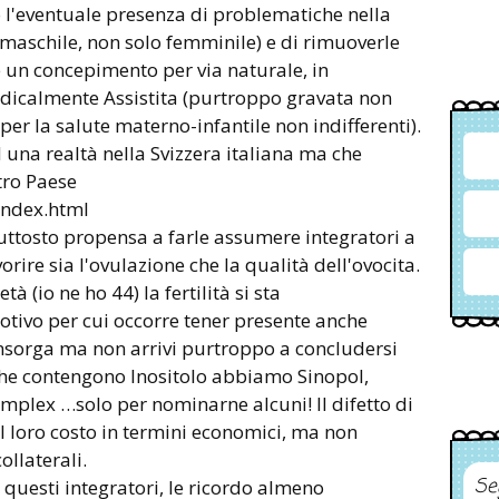
 l'eventuale presenza di problematiche nella
e maschile, non solo femminile) e di rimuoverle
 un concepimento per via naturale, in
edicalmente Assistita (purtroppo gravata non
per la salute materno-infantile non indifferenti).
 una realtà nella Svizzera italiana ma che
tro Paese
index.html
piuttosto propensa a farle assumere integratori a
orire sia l'ovulazione che la qualità dell'ovocita.
à (io ne ho 44) la fertilità si sta
ivo per cui occorre tener presente anche
insorga ma non arrivi purtroppo a concludersi
 che contengono Inositolo abbiamo Sinopol,
ocomplex …solo per nominarne alcuni! Il difetto di
il loro costo in termini economici, ma non
ollaterali.
Se
questi integratori, le ricordo almeno