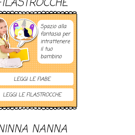
FILASTROCCHE
Spazio alla
fantasia per
intrattenere
il tuo
bambino
LEGGI LE FIABE
LEGGI LE FILASTROCCHE
NINNA NANNA