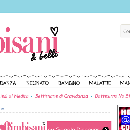
IDANZA
NEONATO
BAMBINO
MALATTIE
MA
iedi al Medico
Settimane di Gravidanza
Battesimo No St
ono