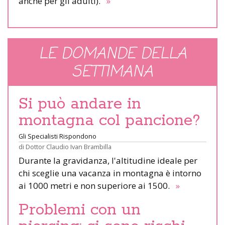
anche per gli adulti).
»
LE DOMANDE DELLA
SETTIMANA
Si può andare in
montagna col pancione?
Gli Specialisti Rispondono
di
Dottor Claudio Ivan Brambilla
Durante la gravidanza, l'altitudine ideale per
chi sceglie una vacanza in montagna è intorno
ai 1000 metri e non superiore ai 1500.
»
Problemi con un