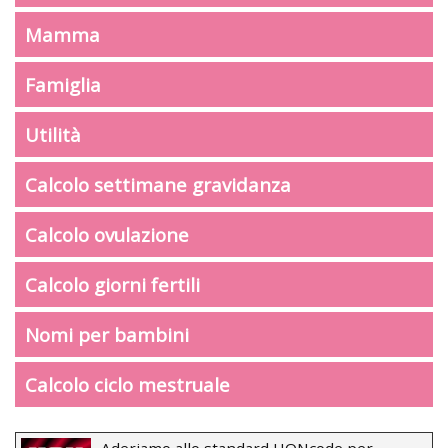
Mamma
Famiglia
Utilità
Calcolo settimane gravidanza
Calcolo ovulazione
Calcolo giorni fertili
Nomi per bambini
Calcolo ciclo mestruale
Aderiamo allo standard HONcode per