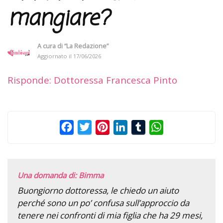
mangiare?
A cura di
“La Redazione”
Aggiornato il
17/06/2026
Risponde: Dottoressa Francesca Pinto
Facebook
Twitter
Pinterest
LinkedIn
Tumblr
WhatsApp
Una domanda di: Bimma
Buongiorno dottoressa, le chiedo un aiuto
perché sono un po’ confusa sull’approccio da
tenere nei confronti di mia figlia che ha 29 mesi,