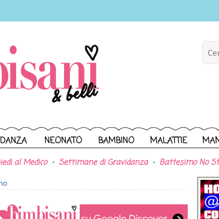
IDANZA
NEONATO
BAMBINO
MALATTIE
MA
iedi al Medico
Settimane di Gravidanza
Battesimo No St
ono