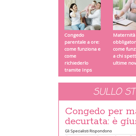
Congedo
Maternità
parentale a ore:
obbligator
come funziona e
come funz
come
a chi spet
richiederlo
ultime nov
tramite Inps
SULLO S
Congedo per ma
decurtata: è giu
Gli Specialisti Rispondono