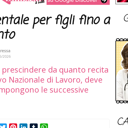
G
tale per figli fino a
nto
oressa
5/2026
 a prescindere da quanto recita
ivo Nazionale di Lavoro, deve
 impongono le successive
CA
acebook
Twitter
Pinterest
LinkedIn
Tumblr
WhatsApp