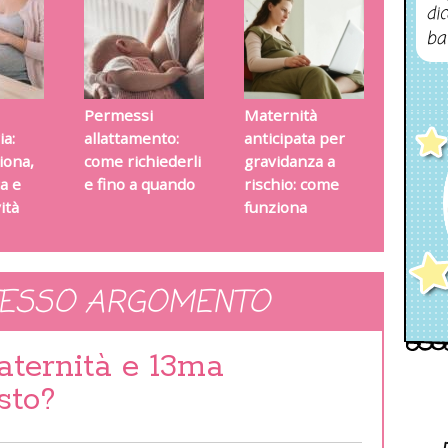
dic
ba
Permessi
Maternità
ia:
allattamento:
anticipata per
iona,
come richiederli
gravidanza a
ta e
e fino a quando
rischio: come
ità
funziona
TESSO ARGOMENTO
ternità e 13ma
sto?