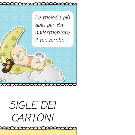
Le melodie più
dolci per far
addormentare
il tuo bimbo
SIGLE DEI
CARTONI