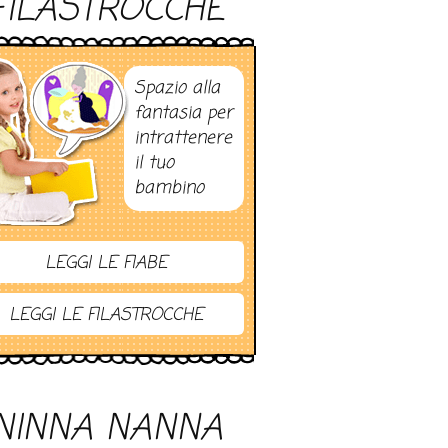
FILASTROCCHE
Spazio alla
fantasia per
intrattenere
il tuo
bambino
LEGGI LE FIABE
LEGGI LE FILASTROCCHE
NINNA NANNA