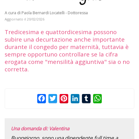
A cura di
Paola Bernardi Locatelli - Dottoressa
Aggiornato il
20/02/2026
Tredicesima e quattordicesima possono
subire una decurtazione anche importante
durante il congedo per maternità, tuttavia è
sempre opportuno controllare se la cifra
erogata come "mensilità aggiuntiva" sia o no
corretta.
Facebook
Twitter
Pinterest
LinkedIn
Tumblr
WhatsApp
Una domanda di: Valentina
Buongiorno, sono una dipendente full time a