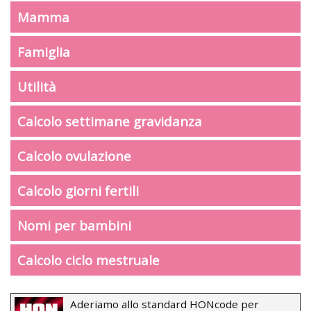
Mamma
Famiglia
Utilità
Calcolo settimane gravidanza
Calcolo ovulazione
Calcolo giorni fertili
Nomi per bambini
Calcolo ciclo mestruale
Aderiamo allo standard HONcode per